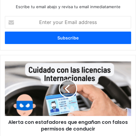
Escribe tu email abajo y revisa tu email inmediatamente
E
n
t
e
r
y
o
u
A
r
l
E
e
m
r
a
t
i
a
l
c
a
o
d
n
d
Alerta con estafadores que engañan con falsos
e
r
permisos de conducir
s
e
t