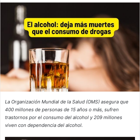
n
d
a
n
e
m
a
i
l
La Organización Mundial de la Salud (OMS) asegura que
400 millones de personas de 15 años o más, sufren
trastornos por el consumo del alcohol y 209 millones
viven con dependencia del alcohol.