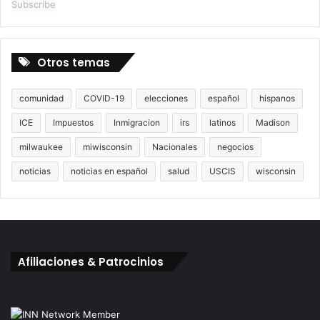
Subscribe
Otros temas
comunidad
COVID-19
elecciones
español
hispanos
ICE
Impuestos
Inmigracion
irs
latinos
Madison
milwaukee
miwisconsin
Nacionales
negocios
noticias
noticias en español
salud
USCIS
wisconsin
Afiliaciones & Patrocinios