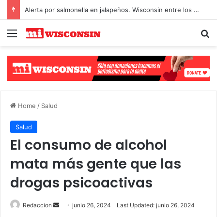
Alerta por salmonella en jalapeños. Wisconsin entre los afectados
Menu
S
Select Language
▼
Home
/
Salud
Salud
El consumo de alcohol
mata más gente que las
drogas psicoactivas
Redaccion
S
junio 26, 2024
Last Updated: junio 26, 2024
e