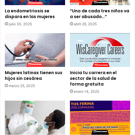
f
s
a
ó
La endometriosis se
“Uno de cada tres niños va
l
dispara en las mujeres
a ser abusado…”
l
s
o
julio 30, 2025
abril 26, 2025
o
2
s
6
p
s
e
o
r
n
m
d
i
i
Mujeres latinas tienen sus
Inicia tu carrera en el
s
r
hijos sin cesárea
sector de la salud de
o
i
forma gratuita
s
g
marzo 25, 2025
d
enero 14, 2025
i
e
d
c
o
o
s
n
p
d
o
u
r