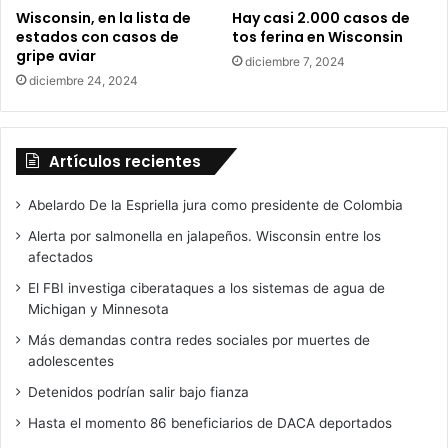
c
m
Wisconsin, en la lista de
Hay casi 2.000 casos de
i
u
estados con casos de
tos ferina en Wisconsin
r
j
gripe aviar
diciembre 7, 2024
e
diciembre 24, 2024
r
e
s
Artículos recientes
Abelardo De la Espriella jura como presidente de Colombia
Alerta por salmonella en jalapeños. Wisconsin entre los
afectados
El FBI investiga ciberataques a los sistemas de agua de
Michigan y Minnesota
Más demandas contra redes sociales por muertes de
adolescentes
Detenidos podrían salir bajo fianza
Hasta el momento 86 beneficiarios de DACA deportados