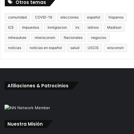
Otros temas
comunidad
COVID-19
elecciones
español
hispanos
ICE
Impuestos
Inmigracion
irs
latinos
Madison
milwaukee
miwisconsin
Nacionales
negocios
noticias
noticias en español
salud
USCIS
wisconsin
Afiliaciones & Patrocinios
Nuestra Misión