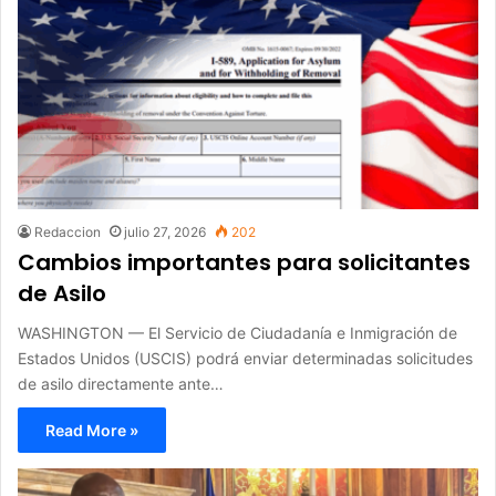
Redaccion
julio 27, 2026
202
Cambios importantes para solicitantes
de Asilo
WASHINGTON — El Servicio de Ciudadanía e Inmigración de
Estados Unidos (USCIS) podrá enviar determinadas solicitudes
de asilo directamente ante…
Read More »