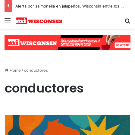
Alerta por salmonella en jalapeños. Wisconsin entre los afectados
Menu
S
Select Language
▼
Home
/
conductores
conductores