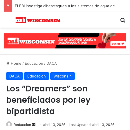
El FBI investiga ciberataques a los sistemas de agua de Michigan y Minnesota
Menu
Se
Select Language
▼
Home
/
Educacion
/
DACA
DACA
Educacion
Wisconsin
Los “Dreamers” son
beneficiados por ley
bipartidista
Send
Redaccion
abril 13, 2026
Last Updated: abril 13, 2026