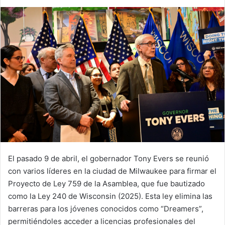
an
email
El pasado 9 de abril, el gobernador Tony Evers se reunió
con varios líderes en la ciudad de Milwaukee para firmar el
Proyecto de Ley 759 de la Asamblea, que fue bautizado
como la Ley 240 de Wisconsin (2025). Esta ley elimina las
barreras para los jóvenes conocidos como “Dreamers”,
permitiéndoles acceder a licencias profesionales del