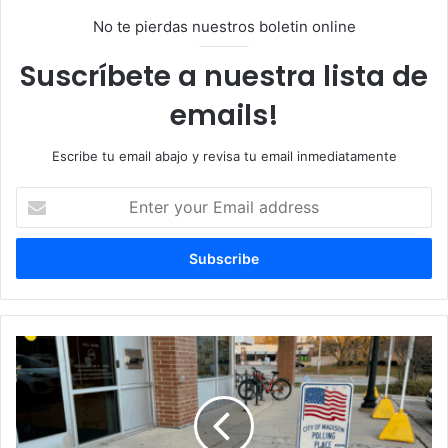
No te pierdas nuestros boletin online
Suscríbete a nuestra lista de
emails!
Escribe tu email abajo y revisa tu email inmediatamente
Enter
your
Email
address
¿Sabes
por
qué
debes
votar