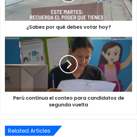
hoy?
¿Sabes por qué debes votar hoy?
Perú
continua
el
conteo
para
candidatos
de
segunda
vuelta
Perú continua el conteo para candidatos de
segunda vuelta
Related Articles