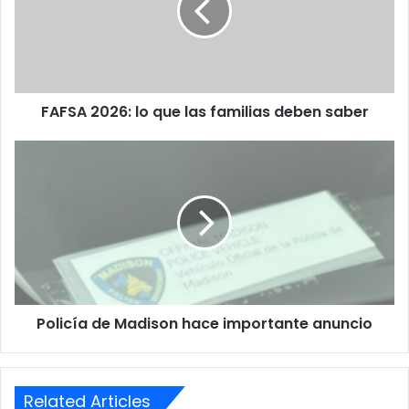
las
familias
deben
saber
FAFSA 2026: lo que las familias deben saber
Policía
de
Madison
hace
importante
anuncio
Policía de Madison hace importante anuncio
Related Articles