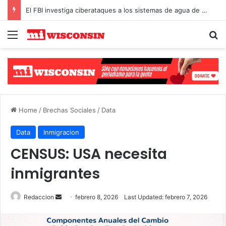
El FBI investiga ciberataques a los sistemas de agua de Michigan y Minnesota
Menu
Se
Select Language
▼
Home
/
Brechas Sociales
/
Data
Data
Inmigracion
CENSUS: USA necesita
inmigrantes
Send
Redaccion
febrero 8, 2026
Last Updated: febrero 7, 2026
an
email