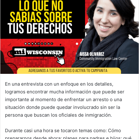
d
a
n
e
m
a
i
l
En una entrevista con un enfoque en los detalles,
logramos encontrar mucha información que puede ser
importante al momento de enfrentar un arresto o una
situación donde puede quedar involucrado sin ser la
persona que buscan los oficiales de inmigración.
Durante casi una hora se tocaron temas como: Cómo
prepararnos desde ahora; planes para padres e hijos; qué