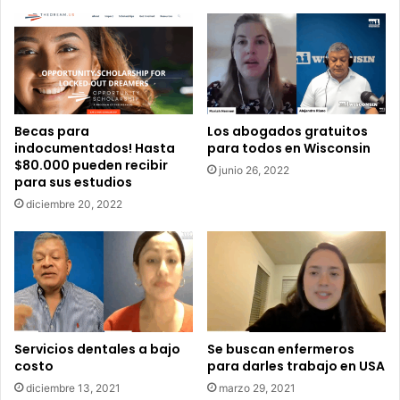
n
a
a
r
c
a
i
l
o
o
n
s
e
n
Becas para
Los abogados gratuitos
s
e
indocumentados! Hasta
para todos en Wisconsin
a
c
$80.000 pueden recibir
A
junio 26, 2022
e
para sus estudios
b
s
diciembre 20, 2022
u
i
n
t
d
a
a
d
n
o
t
s
L
i
Servicios dentales a bajo
Se buscan enfermeros
f
costo
para darles trabajo en USA
e
diciembre 13, 2021
marzo 29, 2021
”