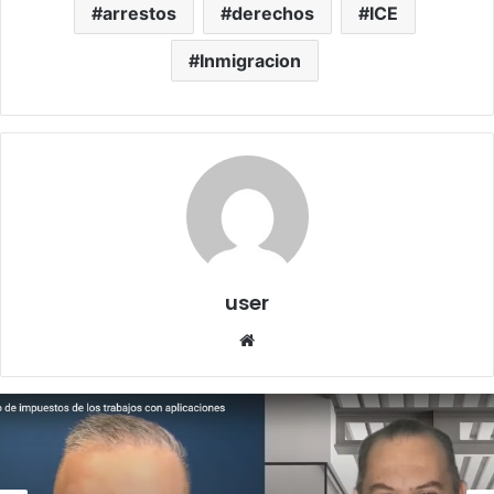
arrestos
derechos
ICE
Inmigracion
user
We
bsi
te