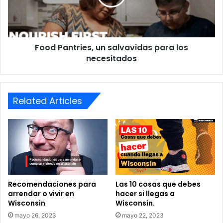
l
a
o
n
r
t
e
r
s
Food Pantries, un salvavidas para los
i
,
necesitados
e
s
s
e
,
p
u
u
Related Articles
n
e
s
d
a
e
l
n
v
h
a
a
v
c
i
e
d
Recomendaciones para
Las 10 cosas que debes
r
arrendar o vivir en
hacer si llegas a
a
Wisconsin
Wisconsin.
d
s
o
p
mayo 26, 2023
mayo 22, 2023