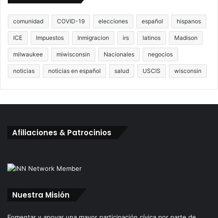
comunidad
COVID-19
elecciones
español
hispanos
ICE
Impuestos
Inmigracion
irs
latinos
Madison
milwaukee
miwisconsin
Nacionales
negocios
noticias
noticias en español
salud
USCIS
wisconsin
Afiliaciones & Patrocinios
Nuestra Misión
Fomentar y apoyar una mayor participación cívica por parte de