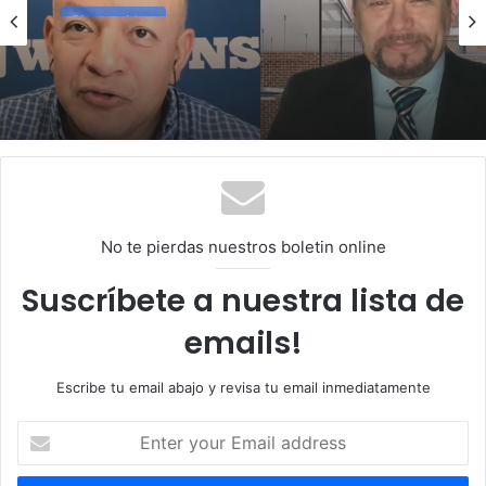
Bienvenidos
septiembre 7, 2024
Aunque sea indocumentado debe estar
pendiente de sus impuestos
No te pierdas nuestros boletin online
Suscríbete a nuestra lista de
emails!
Escribe tu email abajo y revisa tu email inmediatamente
E
n
t