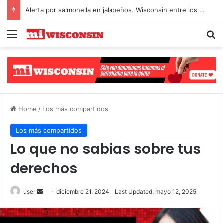
Alerta por salmonella en jalapeños. Wisconsin entre los afectados
Menu
S
Select Language
▼
Home
/
Los más compartidos
Los más compartidos
Lo que no sabias sobre tus
derechos
user
S
diciembre 21, 2024
Last Updated: mayo 12, 2025
e
n