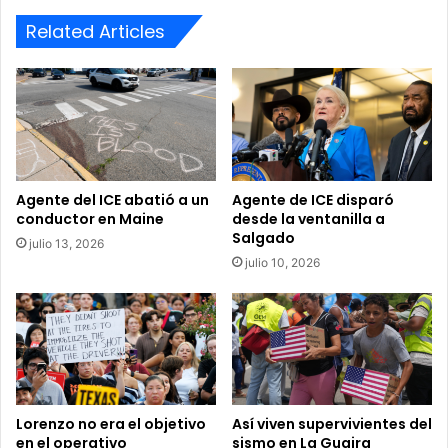
a
a
l
Related Articles
l
p
a
o
‘
r
G
l
u
a
a
l
r
l
a
e
c
Agente del ICE abatió a un
Agente de ICE disparó
g
conductor en Maine
desde la ventanilla a
h
Salgado
a
e
julio 13, 2026
d
r
julio 10, 2026
a
a
d
d
e
e
l
C
a
u
v
b
i
a
Lorenzo no era el objetivo
Así viven supervivientes del
r
’
en el operativo
sismo en La Guaira
u
c