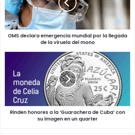
a
e
i
c
l
l
a
a
d
r
d
OMS declara emergencia mundial por la llegada
a
r
de la viruela del mono
e
e
m
s
e
R
s
r
i
g
n
e
d
n
e
c
n
i
h
a
o
m
n
u
Rinden honores a la ‘Guarachera de Cuba’ con
o
n
su imagen en un quarter
r
d
e
i
s